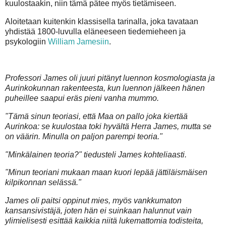
kuulostaakin, niin tämä pätee myös tietämiseen.
Aloitetaan kuitenkin klassisella tarinalla, joka tavataan
yhdistää 1800-luvulla eläneeseen tiedemieheen ja
psykologiin
William Jamesiin
.
Professori James oli juuri pitänyt luennon kosmologiasta ja
Aurinkokunnan rakenteesta, kun luennon jälkeen hänen
puheillee saapui eräs pieni vanha mummo.
"Tämä sinun teoriasi, että Maa on pallo joka kiertää
Aurinkoa: se kuulostaa toki hyvältä Herra James, mutta se
on väärin. Minulla on paljon parempi teoria."
"Minkälainen teoria?" tiedusteli James kohteliaasti.
"Minun teoriani mukaan maan kuori lepää jättiläismäisen
kilpikonnan selässä."
James oli paitsi oppinut mies, myös vankkumaton
kansansivistäjä, joten hän ei suinkaan halunnut vain
ylimielisesti esittää kaikkia niitä lukemattomia todisteita,