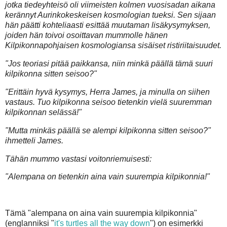
jotka tiedeyhteisö oli viimeisten kolmen vuosisadan aikana
kerännyt Aurinkokeskeisen kosmologian tueksi. Sen sijaan
hän päätti kohteliaasti esittää muutaman lisäkysymyksen,
joiden hän toivoi osoittavan mummolle hänen
Kilpikonnapohjaisen kosmologiansa sisäiset ristiriitaisuudet.
"Jos teoriasi pitää paikkansa, niin minkä päällä tämä suuri
kilpikonna sitten seisoo?"
"Erittäin hyvä kysymys, Herra James, ja minulla on siihen
vastaus. Tuo kilpikonna seisoo tietenkin vielä suuremman
kilpikonnan selässä!"
"Mutta minkäs päällä se alempi kilpikonna sitten seisoo?"
ihmetteli James.
Tähän mummo vastasi voitonriemuisesti:
"Alempana on tietenkin aina vain suurempia kilpikonnia!"
Tämä "alempana on aina vain suurempia kilpikonnia"
(englanniksi "
it's turtles all the way down
") on esimerkki