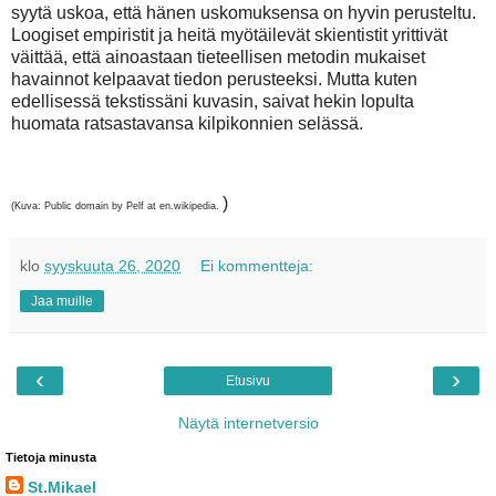
syytä uskoa, että hänen uskomuksensa on hyvin perusteltu.
Loogiset empiristit ja heitä myötäilevät skientistit yrittivät
väittää, että ainoastaan tieteellisen metodin mukaiset
havainnot kelpaavat tiedon perusteeksi. Mutta kuten
edellisessä tekstissäni kuvasin, saivat hekin lopulta
huomata ratsastavansa kilpikonnien selässä.
)
(Kuva: Public domain by Pelf at en.wikipedia.
klo
syyskuuta 26, 2020
Ei kommentteja:
Jaa muille
‹
›
Etusivu
Näytä internetversio
Tietoja minusta
St.Mikael