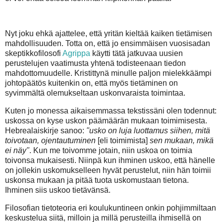
Nyt joku ehkä ajattelee, että yritän kieltää kaiken tietämisen
mahdollisuuden. Totta on, että jo ensimmäisen vuosisadan
skeptikkofilosofi
Agrippa
käytti tätä jatkuvaa uusien
perustelujen vaatimusta yhtenä todisteenaan tiedon
mahdottomuudelle. Kristittynä minulle paljon mielekkäämpi
johtopäätös kuitenkin on, että myös tietäminen on
syvimmältä olemukseltaan uskonvaraista toimintaa.
Kuten jo monessa aikaisemmassa tekstissäni olen todennut:
uskossa on kyse uskon päämäärän mukaan toimimisesta.
Hebrealaiskirje sanoo:
"usko on luja luottamus siihen, mitä
toivotaan, ojentautuminen
[eli toimimista]
sen mukaan, mikä
ei näy"
. Kun me toivomme jotain, niin uskoa on toimia
toivonsa mukaisesti. Niinpä kun ihminen uskoo, että hänelle
on jollekin uskomukselleen hyvät perustelut, niin hän toimii
uskonsa mukaan ja pitää tuota uskomustaan tietona.
Ihminen siis uskoo tietävänsä.
Filosofian tietoteoria eri koulukuntineen onkin pohjimmiltaan
keskustelua siitä, milloin ja millä perusteilla ihmisellä on