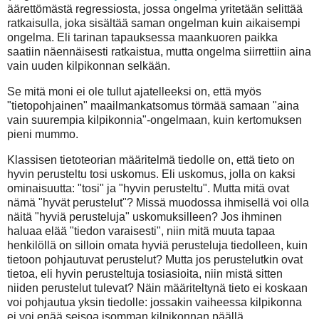
äärettömästä regressiosta, jossa ongelma yritetään selittää
ratkaisulla, joka sisältää saman ongelman kuin aikaisempi
ongelma. Eli tarinan tapauksessa maankuoren paikka
saatiin näennäisesti ratkaistua, mutta ongelma siirrettiin aina
vain uuden kilpikonnan selkään.
Se mitä moni ei ole tullut ajatelleeksi on, että myös
"tietopohjainen" maailmankatsomus törmää samaan "aina
vain suurempia kilpikonnia"-ongelmaan, kuin kertomuksen
pieni mummo.
Klassisen tietoteorian määritelmä tiedolle on, että tieto on
hyvin perusteltu tosi uskomus. Eli uskomus, jolla on kaksi
ominaisuutta: "tosi" ja "hyvin perusteltu". Mutta mitä ovat
nämä "hyvät perustelut"? Missä muodossa ihmisellä voi olla
näitä "hyviä perusteluja" uskomuksilleen? Jos ihminen
haluaa elää "tiedon varaisesti", niin mitä muuta tapaa
henkilöllä on silloin omata hyviä perusteluja tiedolleen, kuin
tietoon pohjautuvat perustelut? Mutta jos perustelutkin ovat
tietoa, eli hyvin perusteltuja tosiasioita, niin mistä sitten
niiden perustelut tulevat? Näin määriteltynä tieto ei koskaan
voi pohjautua yksin tiedolle: jossakin vaiheessa kilpikonna
ei voi enää seisoa isomman kilpikonnan päällä.